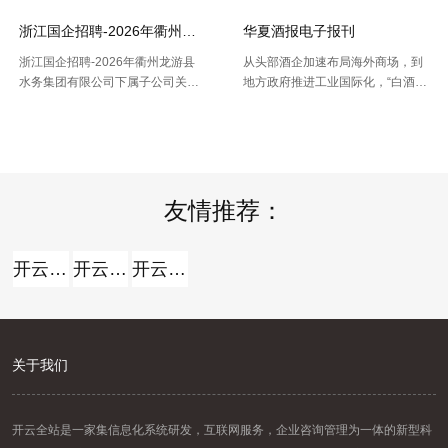
种格局的我国省市县三 .....
干与凭借地址反查坐标东西能够 .....
网站地图
浙江国企招聘-2026年衢州龙游县水务集团有限公司下属子公司关于
华夏酒报电子报刊
浙江国企招聘-2026年衢州龙游县
从头部酒企加速布局海外商场，到
水务集团有限公司下属子公司关于
地方政府推进工业国际化，“白酒出
公开招聘合同制员工16人的公告，
海”正在成为职业调整期的重要探究
【2026-07-16】
【2026-07-14】
报名时间：2026年7月13日2026年
方向。但关于我国白酒而言，走向
7月21日（工作日时间：上午8:30
全球，并非简略地把产品卖出去。
至12:00，下午14: .....
那么，当时白酒出海处于什么阶段
.....
友情推荐：
开云全站
开云全站体验棒
开云全站安全
关于我们
开云全站是一家集信息化系统研发，互联网服务，企业咨询管理为一体的新型科