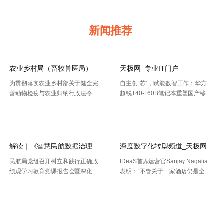
新闻推荐
农业乡村局（畜牧兽医局）
天极网_专业IT门户
为贯彻落实农业乡村部关于健全完
自主创“芯”，赋能数智工作：华方
善动物检疫与农业归纳行政法令协
超锐T40-L60B笔记本重塑国产移动
作机制的布置要求，今年以来，天
终端新标杆 7月20日，WAIC 2026
【2026-08-02】
【2026-07-30】
津市农业归纳行政法令总队动物检
（国际人工智能大会）在上海落
疫支队（以下简称“ 动物检疫支
幕。四天里，102 个国家和国际组
队”）依托“津牧通”才智检疫渠道，
织参会，11 .....
深 .....
解读｜《智慧民航数据治理典型实践案例
深度数字化转型频道_天极网
联系我们
民航局党组召开树立和践行正确政
IDeaS首席运营官Sanjay Nagalia
绩观学习教育党课报告会暨深化模
表明：“不管关于一家酒店仍是全球
范机关建设推进会 胡振江会见波音
性的连锁酒店，收益办理者都能够
【2026-07-28】
【2026-07-26】
民机集团飞机项目与客户支持高级
正常的运用IDeaS RPI敏捷发现潜
副总裁兼总经理迈克·弗莱明 日
在的问题、判别收益时机以及衡量
前，民航局发布《智慧民航 .....
要害成绩目标，并 .....