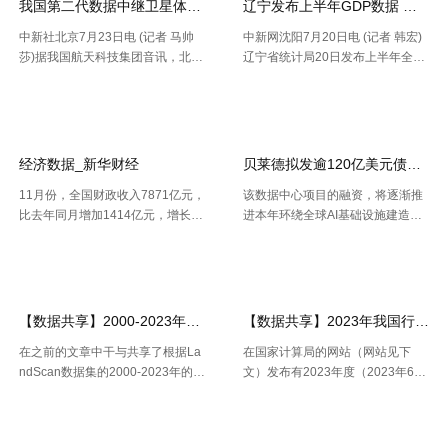
我国第二代数据中继卫星体系再添新成员
辽宁发布上半年GDP数据 经济
中新社北京7月23日电 (记者 马帅
中新网沈阳7月20日电 (记者 韩宏)
莎)据我国航天科技集团音讯，北京
辽宁省统计局20日发布上半年全省
时间7月23日20时，我国在西昌卫
经济运作状况。依据区域出产总值
【2026-07-24】
【2026-07-22】
星发射中心运用长征三号乙运载火
一致核算成果，上半年，辽宁省区
箭，成功将天链二号06星发射升
域出产总值16227.2亿元，按不变
空，卫星顺畅进入预订轨迹，发射
价格核算，同比增加2.5%。 .....
使命 .....
经济数据_新华财经
贝莱德拟发逾120亿美元债券 为
11月份，全国财政收入7871亿元，
该数据中心项目的融资，将逐渐推
比去年同月增加1414亿元，增长2
进本年环绕全球AI基础设施建造掀
1.9%。其中，中央本级收入3672
起的债券发行热潮，而很多债款融
【2026-07-22】
【2026-07-21】
亿元，同比增长17.9%；地方本级
资也正不断加大科技职业债券估值
收入4199亿元，同比增长25.6%。
压力。 策略师本年6月估计，到20
11月份社会融资规 .....
30年，微软、Meta、谷歌、 .....
【数据共享】2000-2023年我国城镇人口数量数据（免费获取ShpExc
【数据共享】2023年我国行政村（
在之前的文章中干与共享了根据La
在国家计算局的网站（网站见下
ndScan数据集的2000-2023年的1
文）发布有2023年度（2023年6月
km精度的全球、全国、分省、分市
份更新）的全国计算用区划代码和
【2026-07-16】
【2026-07-16】
的人口空间散布栅格数据。以及根
城乡区分代码。该代码包含了全国
据栅格数据处理出的Shp和Excel两
根据全国行政村（社区）的姓名，