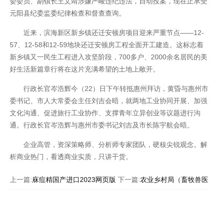
委委员、副镇长王文靖涉嫌严峻违纪违法，自动投案，现在正承受
元阳县纪委监委纪律检查和督查查询。
近来，滨海新区新乡镇还迁安顿房项目迎来严重节点——12-
57、12-58和12-59地块还迁安顿房工程全面开工建造。这标志着
新乡镇又一民生工程进入攻坚阶段，700多户、2000余名居民的美
好生活新篇章行将在这片充满希望的土地上敞开。
行政长官岑浩辉今（22）日下午转抵惠州拜访，黄昏与惠州市
委书记、市人大常委会主任刘吉会晤，就两地工业协同开展、加强
文化沟通、促进旅行工业协作、支撑青年立异创业等议题进行沟
通。行政长官岑浩辉与惠州市委书记刘吉及市长陈宇航会晤。
企业高管，资深策略师、分析师专家团队，硬核尖锐观念。解
联系我们
析商业热门，看透商业实质，只讲干货。
上一篇:
庥痘精国产进口2023网页版
下一篇:
农业乡村局（畜牧兽医局