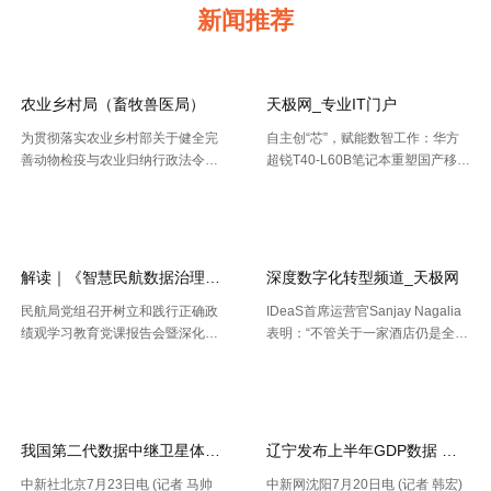
新闻推荐
农业乡村局（畜牧兽医局）
天极网_专业IT门户
为贯彻落实农业乡村部关于健全完
自主创“芯”，赋能数智工作：华方
善动物检疫与农业归纳行政法令协
超锐T40-L60B笔记本重塑国产移动
作机制的布置要求，今年以来，天
终端新标杆 7月20日，WAIC 2026
【2026-08-02】
【2026-07-30】
津市农业归纳行政法令总队动物检
（国际人工智能大会）在上海落
疫支队（以下简称“ 动物检疫支
幕。四天里，102 个国家和国际组
队”）依托“津牧通”才智检疫渠道，
织参会，11 .....
深 .....
解读｜《智慧民航数据治理典型实践案例
深度数字化转型频道_天极网
民航局党组召开树立和践行正确政
IDeaS首席运营官Sanjay Nagalia
绩观学习教育党课报告会暨深化模
表明：“不管关于一家酒店仍是全球
范机关建设推进会 胡振江会见波音
性的连锁酒店，收益办理者都能够
【2026-07-28】
【2026-07-26】
民机集团飞机项目与客户支持高级
正常的运用IDeaS RPI敏捷发现潜
副总裁兼总经理迈克·弗莱明 日
在的问题、判别收益时机以及衡量
前，民航局发布《智慧民航 .....
要害成绩目标，并 .....
我国第二代数据中继卫星体系再添新成员
辽宁发布上半年GDP数据 经济
中新社北京7月23日电 (记者 马帅
中新网沈阳7月20日电 (记者 韩宏)