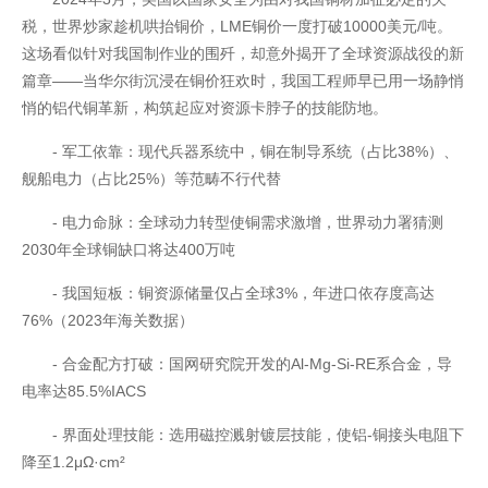
税，世界炒家趁机哄抬铜价，LME铜价一度打破10000美元/吨。
这场看似针对我国制作业的围歼，却意外揭开了全球资源战役的新
篇章——当华尔街沉浸在铜价狂欢时，我国工程师早已用一场静悄
悄的铝代铜革新，构筑起应对资源卡脖子的技能防地。
- 军工依靠：现代兵器系统中，铜在制导系统（占比38%）、
舰船电力（占比25%）等范畴不行代替
- 电力命脉：全球动力转型使铜需求激增，世界动力署猜测
2030年全球铜缺口将达400万吨
开云全站
- 我国短板：铜资源储量仅占全球3%，年进口依存度高达
76%（2023年海关数据）
- 合金配方打破：国网研究院开发的Al-Mg-Si-RE系合金，导
电率达85.5%IACS
- 界面处理技能：选用磁控溅射镀层技能，使铝-铜接头电阻下
降至1.2μΩ·cm²