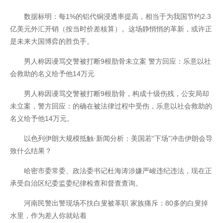
数据标明：每1%的铝代铜浸透率提高，相当于为我国节约2.3
亿美元外汇开销（按当时价差核算）。这场静悄悄的革新，或许正
是未来大国博弈的胜负手。
男人称因谩骂交警被打断9根肋骨未立案 警方回应：乐意以社
会救助的名义给予他14万元
男人称因谩骂交警被打断9根肋骨，构成十级伤残，公安局却
未立案，警方回应：的确在被法律过程中受伤，乐意以社会救助的
名义给予他14万元。
以色列伊朗大规模抵触·新闻分析：美国若“下场”冲击伊朗会导
致什么结果？
哈密市委常委、政法委书记杜海涛涉嫌严峻违纪违法，现在正
承受自治区纪委监委纪律检查和督查查询。
河南民警出警现场不扶白叟被革职 家族痛斥：80多的白叟掉
水里，作为差人你就站着