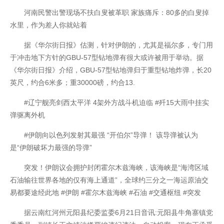
河南民警出警现场不扶白叟被革职 家族痛斥：80多的白叟掉
水里，作为差人你就站着
据《华尔街日报》估测，针对伊朗的，尤其是福尔多，专门用
于冲击地下方针的GBU-57型钻地弹有很大或许被用于举动。据
开云全站体验棒
《华尔街日报》介绍，GBU-57型钻地弹归于重型钻地炸弹，长20
英尺，约合6米多；重30000磅，约合13.
#辽宁舰亮剑西太平洋 4架外方战斗机迫临 #歼15大雨中挂实
弹驱离外机
#伊朗向以色列发射其最强 “开伯尔”导弹！ 该导弹被认为
是“伊朗破坏力最强的导弹”
突发！伊朗议会拥护封闭霍尔木兹海峡，该海峡是“海湾区域
石油输往世界各地的仅有海上通道”，全球约三分之一海运原油交
易都要途经此地 #伊朗 #霍尔木兹海峡 #石油 #交通枢纽 #突发
据云南红河州元阳县纪委监委6月21日音讯:元阳县牛角寨镇党