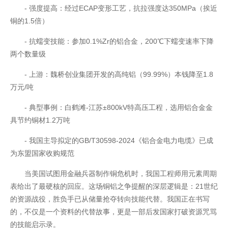
- 强度提高：经过ECAP变形工艺，抗拉强度达350MPa（挨近
铜的1.5倍）
- 抗蠕变技能：参加0.1%Zr的铝合金，200℃下蠕变速率下降
两个数量级
- 上游：魏桥创业集团开发的高纯铝（99.99%）本钱降至1.8
万元/吨
- 典型事例：白鹤滩-江苏±800kV特高压工程，选用铝合金金
具节约铜材1.2万吨
- 我国主导拟定的GB/T30598-2024《铝合金电力电缆》已成
为东盟国家收购规范
当美国试图用金融兵器制作铜危机时，我国工程师用元素周期
表给出了最硬核的回应。这场铜铝之争提醒的深层逻辑是：21世纪
的资源战役，胜负手已从储量抢夺转向技能代替。我国正在书写
的，不仅是一个资料的代替故事，更是一部后发国家打破资源咒骂
开云全站安全
的技能启示录。