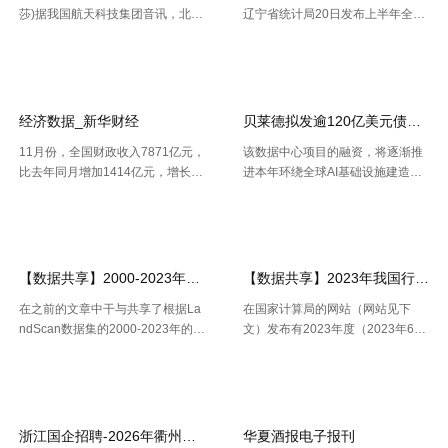
莎)据我国航天科技集团音讯，北京
辽宁省统计局20日发布上半年全省
网站地图
时间7月23日20时，我国在西昌卫
经济运作状况。依据区域出产总值
【2026-07-24】
【2026-07-22】
星发射中心运用长征三号乙运载火
一致核算成果，上半年，辽宁省区
箭，成功将天链二号06星发射升
域出产总值16227.2亿元，按不变
空，卫星顺畅进入预订轨迹，发射
价格核算，同比增加2.5%。 .....
使命 .....
经济数据_新华财经
贝莱德拟发逾120亿美元债券 为
11月份，全国财政收入7871亿元，
该数据中心项目的融资，将逐渐推
比去年同月增加1414亿元，增长2
进本年环绕全球AI基础设施建造掀
1.9%。其中，中央本级收入3672
起的债券发行热潮，而很多债款融
【2026-07-22】
【2026-07-21】
亿元，同比增长17.9%；地方本级
资也正不断加大科技职业债券估值
收入4199亿元，同比增长25.6%。
压力。 策略师本年6月估计，到20
11月份社会融资规 .....
30年，微软、Meta、谷歌、 .....
【数据共享】2000-2023年我国城镇人口数量数据（免费获取ShpExc
【数据共享】2023年我国行政村（
在之前的文章中干与共享了根据La
在国家计算局的网站（网站见下
ndScan数据集的2000-2023年的1
文）发布有2023年度（2023年6月
km精度的全球、全国、分省、分市
份更新）的全国计算用区划代码和
【2026-07-16】
【2026-07-16】
的人口空间散布栅格数据。以及根
城乡区分代码。该代码包含了全国
据栅格数据处理出的Shp和Excel两
根据全国行政村（社区）的姓名，
种格局的我国省市县三 .....
干与凭借地址反查坐标东西能够 .....
浙江国企招聘-2026年衢州龙游县水务集团有限公司下属子公司关于
华夏酒报电子报刊