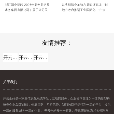
浙江国企招聘-2026年衢州龙游县
从头部酒企加速布局海外商场，到
水务集团有限公司下属子公司关于
地方政府推进工业国际化，“白酒出
公开招聘合同制员工16人的公告，
海”正在成为职业调整期的重要探究
【2026-07-16】
【2026-07-14】
报名时间：2026年7月13日2026年
方向。但关于我国白酒而言，走向
7月21日（工作日时间：上午8:30
全球，并非简略地把产品卖出去。
至12:00，下午14: .....
那么，当时白酒出海处于什么阶段
.....
友情推荐：
开云全站
开云全站体验棒
开云全站安全
关于我们
开云全站是一家集信息化系统研发，互联网服务，企业咨询管理为一体的新型科
技类企业,制定战略，依靠团队，坚持信仰。我们的目标是打造一流的平台，提供
一流的服务,成为一流的企业。 开云全站安全一直致力于供应链体系相关管理系