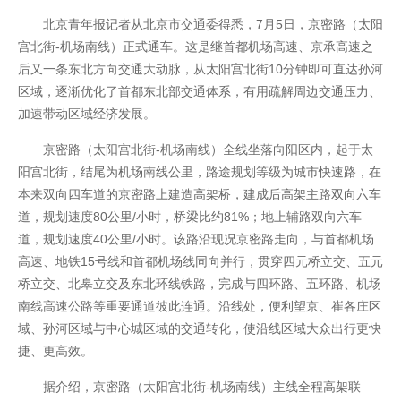
北京青年报记者从北京市交通委得悉，7月5日，京密路（太阳
宫北街-机场南线）正式通车。这是继首都机场高速、京承高速之
后又一条东北方向交通大动脉，从太阳宫北街10分钟即可直达孙河
区域，逐渐优化了首都东北部交通体系，有用疏解周边交通压力、
加速带动区域经济发展。
京密路（太阳宫北街-机场南线）全线坐落向阳区内，起于太
阳宫北街，结尾为机场南线公里，路途规划等级为城市快速路，在
本来双向四车道的京密路上建造高架桥，建成后高架主路双向六车
道，规划速度80公里/小时，桥梁比约81%；地上辅路双向六车
开云全站
道，规划速度40公里/小时。该路沿现况京密路走向，与首都机场
高速、地铁15号线和首都机场线同向并行，贯穿四元桥立交、五元
桥立交、北皋立交及东北环线铁路，完成与四环路、五环路、机场
南线高速公路等重要通道彼此连通。沿线处，便利望京、崔各庄区
域、孙河区域与中心城区域的交通转化，使沿线区域大众出行更快
捷、更高效。
据介绍，京密路（太阳宫北街-机场南线）主线全程高架联