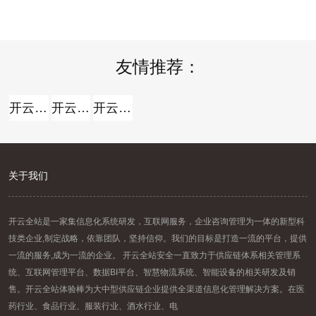
报名时间：2026年7月13日2026年
方向。但关于我国白酒而言，走向
7月21日（工作日时间：上午8:30
全球，并非简略地把产品卖出去。
至12:00，下午14: .....
那么，当时白酒出海处于什么阶段
.....
友情推荐：
开云全站
开云全站体验棒
开云全站安全
关于我们
联系我们
开云全站是一家集信息化系统研发，互联网服务，企业咨询管理为一体的新型科
技类企业,制定战略，依靠团队，坚持信仰。我们的目标是打造一流的平台，提供
一流的服务,成为一流的企业。 开云全站安全一直致力于供应链体系相关管理系
统、互联网管理平台、数据BI平台、智慧物流系统、智能设备的相关研发及销
售。开云全站体验棒为大中型供应链企业提供全渠道信息化管理解决方案。在医
药行业、食品行业、服装行业、酒水行业、电