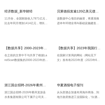
箭，成功将天链二号06星发射升
域出产总值16227.2亿元，按不变
空，卫星顺畅进入预订轨迹，发射
价格核算，同比增加2.5%。 .....
使命 .....
经济数据_新华财经
贝莱德拟发逾120亿美元债券 为
11月份，全国财政收入7871亿元，
该数据中心项目的融资，将逐渐推
比去年同月增加1414亿元，增长2
进本年环绕全球AI基础设施建造掀
1.9%。其中，中央本级收入3672
起的债券发行热潮，而很多债款融
【2026-07-22】
【2026-07-21】
开云全站体验棒
亿元，同比增长17.9%；地方本级
资也正不断加大科技职业债券估值
收入4199亿元，同比增长25.6%。
压力。 策略师本年6月估计，到20
11月份社会融资规 .....
30年，微软、Meta、谷歌、 .....
【数据共享】2000-2023年我国城镇人口数量数据（免费获取ShpExc
【数据共享】2023年我国行政村（
在之前的文章中干与共享了根据La
在国家计算局的网站（网站见下
ndScan数据集的2000-2023年的1
文）发布有2023年度（2023年6月
km精度的全球、全国、分省、分市
份更新）的全国计算用区划代码和
【2026-07-16】
【2026-07-16】
的人口空间散布栅格数据。以及根
城乡区分代码。该代码包含了全国
据栅格数据处理出的Shp和Excel两
根据全国行政村（社区）的姓名，
种格局的我国省市县三 .....
干与凭借地址反查坐标东西能够 .....
浙江国企招聘-2026年衢州龙游县水务集团有限公司下属子公司关于
华夏酒报电子报刊
浙江国企招聘-2026年衢州龙游县
从头部酒企加速布局海外商场，到
水务集团有限公司下属子公司关于
地方政府推进工业国际化，“白酒出
公开招聘合同制员工16人的公告，
海”正在成为职业调整期的重要探究
【2026-07-16】
【2026-07-14】