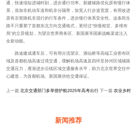
通，快速缩短进城时刻，进步通行功率。新建辅路优化原有慢行体
系，添加非机动车道和机非分隔带，加宽人行步道宽度，有用改进
原有京密路机非混行的行车条件，进步慢行体系安全性。这条民生
路不只重塑了首都东北方向交通格式，更经过“快慢相宜、多维布
局”的立异规划，为望京世界商务区、新国展等国家战略渠道注入
全新动能。
路途建成通车后，可有用分流望京、酒仙桥等高端工业密布区
域及首都机场高速过境交通，缓解机场高速及四环至孙河区域辅路
交通压力，逐渐进步沿线区域交通服务水平，助力北京世界交往中
心建造，为首都机场、新国展供给交通保证。
上一篇:
北京交通部门多举措护航2025年高考出行
下一篇:
农业乡村局
新闻推荐
开云全站安全