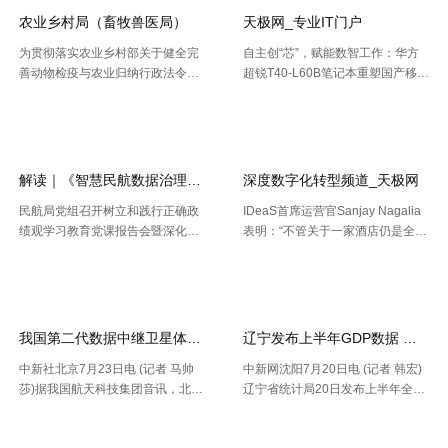
农业乡村局（畜牧兽医局）
天极网_专业IT门户
为贯彻落实农业乡村部关于健全完
自主创“芯”，赋能数智工作：华方
善动物检疫与农业归纳行政法令协
超锐T40-L60B笔记本重塑国产移动
作机制的布置要求，今年以来，天
终端新标杆 7月20日，WAIC 2026
【2026-08-02】
【2026-07-30】
津市农业归纳行政法令总队动物检
（国际人工智能大会）在上海落
疫支队（以下简称“ 动物检疫支
幕。四天里，102 个国家和国际组
队”）依托“津牧通”才智检疫渠道，
织参会，11 .....
深 .....
解读｜《智慧民航数据治理典型实践案例
深度数字化转型频道_天极网
民航局党组召开树立和践行正确政
IDeaS首席运营官Sanjay Nagalia
绩观学习教育党课报告会暨深化模
表明：“不管关于一家酒店仍是全球
范机关建设推进会 胡振江会见波音
性的连锁酒店，收益办理者都能够
【2026-07-28】
【2026-07-26】
民机集团飞机项目与客户支持高级
正常的运用IDeaS RPI敏捷发现潜
副总裁兼总经理迈克·弗莱明 日
在的问题、判别收益时机以及衡量
前，民航局发布《智慧民航 .....
要害成绩目标，并 .....
我国第二代数据中继卫星体系再添新成员
辽宁发布上半年GDP数据 经济
中新社北京7月23日电 (记者 马帅
中新网沈阳7月20日电 (记者 韩宏)
莎)据我国航天科技集团音讯，北京
辽宁省统计局20日发布上半年全省
时间7月23日20时，我国在西昌卫
经济运作状况。依据区域出产总值
【2026-07-24】
【2026-07-22】
星发射中心运用长征三号乙运载火
一致核算成果，上半年，辽宁省区