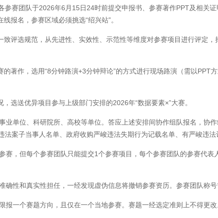
赛团队于2026年6月15日24时前提交申报书、参赛著作PPT及相关
结在线报名，参赛区域必须挑选“绍兴站”。
致评选规范，从先进性、实效性、示范性等维度对参赛项目进行评定，择
著作，选用“8分钟路演+3分钟辩论”的方式进行现场路演（需以PPT
选送优异项目参与上级部门安排的2026年“数据要素×”大赛。
事业单位、科研院所、高校等单位。答应上述安排间协作组队报名，协作
收违法案子当事人名单、政府收购严峻违法失期行为记载名单、有严峻违法
赛，但每个参赛团队只能提交1个参赛项目，每个参赛团队的参赛代表人
准确性和真实性担任，一经发现虚伪信息将撤销参赛资历。参赛团队称号
限报一个赛题方向，且仅在一个当地参赛。赛题一经选定准则上不得更改