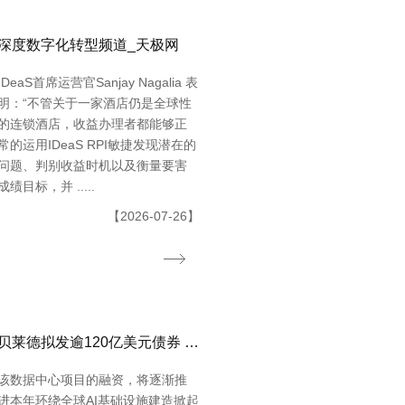
深度数字化转型频道_天极网
IDeaS首席运营官Sanjay Nagalia 表
明：“不管关于一家酒店仍是全球性
的连锁酒店，收益办理者都能够正
常的运用IDeaS RPI敏捷发现潜在的
问题、判别收益时机以及衡量要害
成绩目标，并 .....
【2026-07-26】
贝莱德拟发逾120亿美元债券 为Meta得州数据中心供给融资
该数据中心项目的融资，将逐渐推
进本年环绕全球AI基础设施建造掀起