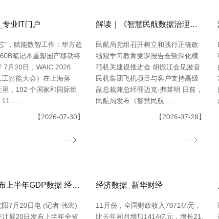
_专业IT门户
解读｜《智慧民航数据治理典型实践案例
芯”，赋能数智工作：华方超
民航局党组召开树立和践行正确政
-L60B笔记本重塑国产移动终
绩观学习教育党课报告会暨深化模
7月20日，WAIC 2026
范机关建设推进会 胡振江会见波音
人工智能大会）在上海落
民机集团飞机项目与客户支持高级
里，102 个国家和国际组
副总裁兼总经理迈克·弗莱明 日前，
 .....
民航局发布《智慧民航 .....
【2026-07-30】
【2026-07-28】
辽宁发布上半年GDP数据 经济运转整体平稳
经济数据_新华财经
阳7月20日电 (记者 韩宏)
11月份，全国财政收入7871亿元，
统计局20日发布上半年全省
比去年同月增加1414亿元，增长21.