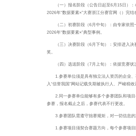
（一）报名阶段（公告日起至6月15日）：各参
2026年“数据要素×”大赛浙江分赛官网（）完
（二）初赛阶段（6月中旬）：由专家依照一
2026年“数据要素×”典型事例。
（三）决赛阶段（6月下旬）：安排进入决赛的
奖。
（四）选送阶段（7月上旬）：依据竞赛状况，
1.参赛单位须是具有独立法人资历的企业、
入“信誉我国”网站记载失期被执行人、严峻税
2.同一参赛单位能够有多个参赛团队和项目参
参赛，报名截止之后，参赛代表不行更改。
3.参赛团队需遵守拙赛规矩，对一切信息的
1.参赛项目须契合赛题方向，每个参赛项目