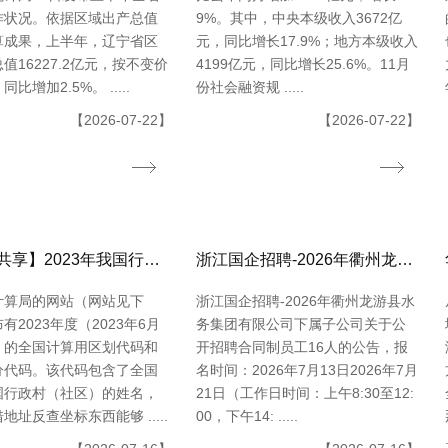
作状况。依据区域出产总值
9%。其中，中央本级收入3672亿
算成果，上半年，辽宁省区
元，同比增长17.9%；地方本级收入
值16227.2亿元，按不变价
4199亿元，同比增长25.6%。11月
比增加2.5%。 .....
份社会融资规 .....
【2026-07-22】
【2026-07-22】
【数据共享】2023年我国行政村（社区）点位数据（免费获取shpexcel格局）
浙江国企招聘-2026年衢州龙游县水务集团有限公司下属子公司关于公开招聘合同制员工16人的公告
计算局的网站（网站见下
浙江国企招聘-2026年衢州龙游县水
有2023年度（2023年6月
务集团有限公司下属子公司关于公
）的全国计算用区划代码和
开招聘合同制员工16人的公告，报
分代码。该代码包含了全国
名时间：2026年7月13日2026年7月
国行政村（社区）的姓名，
21日（工作日时间：上午8:30至12:
地址反查坐标东西能够 .....
00，下午14: .....