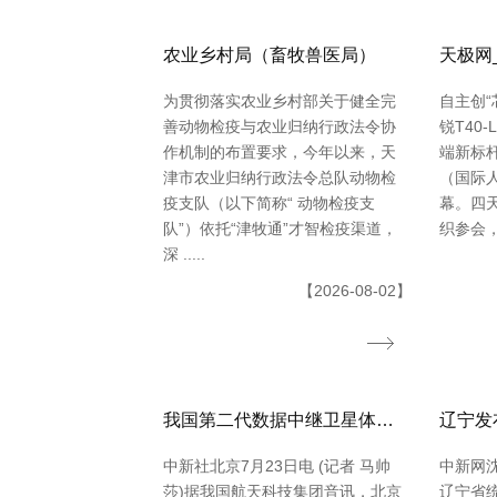
农业乡村局（畜牧兽医局）
天极网
为贯彻落实农业乡村部关于健全完
自主创“
善动物检疫与农业归纳行政法令协
锐T40
作机制的布置要求，今年以来，天
端新标杆 
津市农业归纳行政法令总队动物检
（国际
疫支队（以下简称“ 动物检疫支
幕。四天
队”）依托“津牧通”才智检疫渠道，
织参会，11
深 .....
【2026-08-02】
我国第二代数据中继卫星体系再添新成员
中新社北京7月23日电 (记者 马帅
中新网沈
莎)据我国航天科技集团音讯，北京
辽宁省