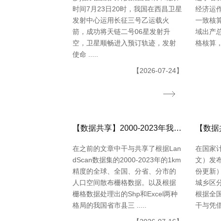
时间7月23日20时，我国在西昌卫星
经济运
发射中心运用长征三号乙运载火
一致核
箭，成功将天链二号06星发射升
域出产总
空，卫星顺畅进入预订轨迹，发射
格核算，同
使命 .....
【2026-07-24】
【数据共享】2000-2023年我国城镇人口数量数据（免费获取ShpExcel格局）
在之前的文章中干与共享了根据Lan
在国家
dScan数据集的2000-2023年的1km
文）发布
精度的全球、全国、分省、分市的
份更新
人口空间散布栅格数据。以及根据
城乡区
栅格数据处理出的Shp和Excel两种
根据全
格局的我国省市县三 .....
干与凭借