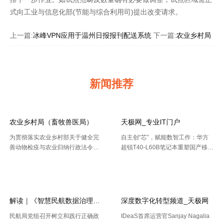
式向工业与信息化部(节能与综合利用司)提出改变请求。
上一篇:
冰峰VPN应用于温州日报报刊配送系统
下一篇:
农业乡村局（
新闻推荐
农业乡村局（畜牧兽医局）
天极网_专业IT门户
为贯彻落实农业乡村部关于健全完
自主创“芯”，赋能数智工作：华方
善动物检疫与农业归纳行政法令协
超锐T40-L60B笔记本重塑国产移动
作机制的布置要求，今年以来，天
终端新标杆 7月20日，WAIC 2026
【2026-08-02】
【2026-07-30】
津市农业归纳行政法令总队动物检
（国际人工智能大会）在上海落
疫支队（以下简称“ 动物检疫支
幕。四天里，102 个国家和国际组
队”）依托“津牧通”才智检疫渠道，
织参会，11 .....
深 .....
解读｜《智慧民航数据治理典型实践案例
深度数字化转型频道_天极网
开云全站安全
民航局党组召开树立和践行正确政
IDeaS首席运营官Sanjay Nagalia