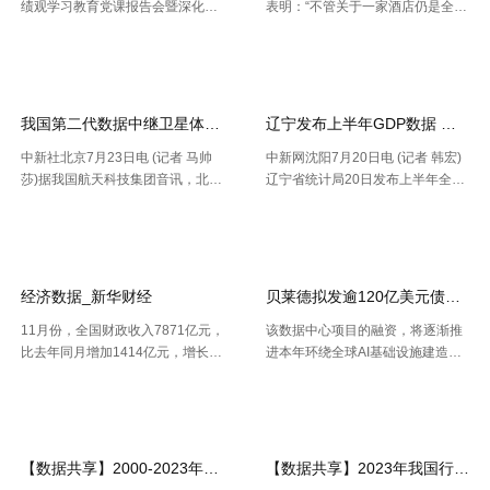
绩观学习教育党课报告会暨深化模
表明：“不管关于一家酒店仍是全球
范机关建设推进会 胡振江会见波音
性的连锁酒店，收益办理者都能够
【2026-07-28】
【2026-07-26】
民机集团飞机项目与客户支持高级
正常的运用IDeaS RPI敏捷发现潜
副总裁兼总经理迈克·弗莱明 日
在的问题、判别收益时机以及衡量
前，民航局发布《智慧民航 .....
要害成绩目标，并 .....
我国第二代数据中继卫星体系再添新成员
辽宁发布上半年GDP数据 经济
中新社北京7月23日电 (记者 马帅
中新网沈阳7月20日电 (记者 韩宏)
莎)据我国航天科技集团音讯，北京
辽宁省统计局20日发布上半年全省
时间7月23日20时，我国在西昌卫
经济运作状况。依据区域出产总值
【2026-07-24】
【2026-07-22】
星发射中心运用长征三号乙运载火
一致核算成果，上半年，辽宁省区
箭，成功将天链二号06星发射升
域出产总值16227.2亿元，按不变
空，卫星顺畅进入预订轨迹，发射
价格核算，同比增加2.5%。 .....
使命 .....
经济数据_新华财经
贝莱德拟发逾120亿美元债券 为
11月份，全国财政收入7871亿元，
该数据中心项目的融资，将逐渐推
比去年同月增加1414亿元，增长2
进本年环绕全球AI基础设施建造掀
1.9%。其中，中央本级收入3672
起的债券发行热潮，而很多债款融
【2026-07-22】
【2026-07-21】
亿元，同比增长17.9%；地方本级
资也正不断加大科技职业债券估值
收入4199亿元，同比增长25.6%。
压力。 策略师本年6月估计，到20
11月份社会融资规 .....
30年，微软、Meta、谷歌、 .....
【数据共享】2000-2023年我国城镇人口数量数据（免费获取ShpExc
【数据共享】2023年我国行政村（