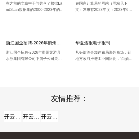
在之前的文章中干与共享了根据La
在国家计算局的网站（网站见下
ndScan数据集的2000-2023年的1
文）发布有2023年度（2023年6月
km精度的全球、全国、分省、分市
份更新）的全国计算用区划代码和
【2026-07-16】
【2026-07-16】
的人口空间散布栅格数据。以及根
城乡区分代码。该代码包含了全国
据栅格数据处理出的Shp和Excel两
根据全国行政村（社区）的姓名，
种格局的我国省市县三 .....
干与凭借地址反查坐标东西能够 .....
浙江国企招聘-2026年衢州龙游县水务集团有限公司下属子公司关于
华夏酒报电子报刊
开云全站体验棒
浙江国企招聘-2026年衢州龙游县
从头部酒企加速布局海外商场，到
水务集团有限公司下属子公司关于
地方政府推进工业国际化，“白酒出
公开招聘合同制员工16人的公告，
海”正在成为职业调整期的重要探究
【2026-07-16】
【2026-07-14】
报名时间：2026年7月13日2026年
方向。但关于我国白酒而言，走向
7月21日（工作日时间：上午8:30
全球，并非简略地把产品卖出去。
至12:00，下午14: .....
那么，当时白酒出海处于什么阶段
.....
友情推荐：
开云全站
开云全站体验棒
开云全站安全