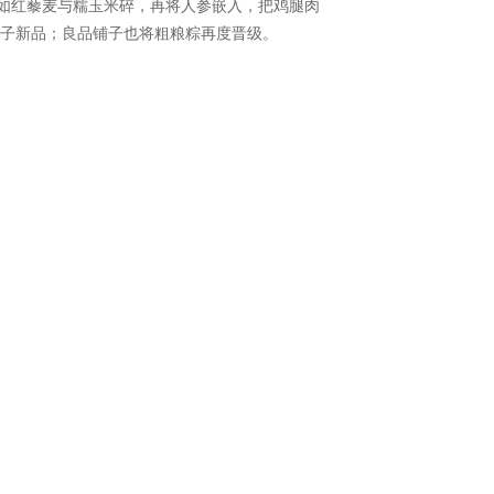
融如红藜麦与糯玉米碎，再将人参嵌入，把鸡腿肉
粽子新品；良品铺子也将粗粮粽再度晋级。