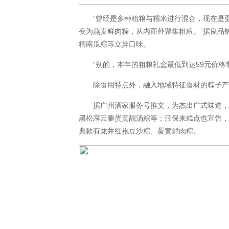
“曾经是多种粗粮与糯米进行混合，现在是更
变为燕麦鲜肉粽，从内而外聚集粗粮。”据良品
糯南瓜粽等立异口味。
“别的，本年的粗粮礼盒最低到达59元价格带
除食用特点外，融入地域特征食材的粽子产品
据广州酒家服务号推文，为杰出广式味道，品
黑松露云腿蛋黄靓汤粽等；汪保来糕点也宣告
典款有龙井红袍豆沙粽、蛋黄鲜肉粽。