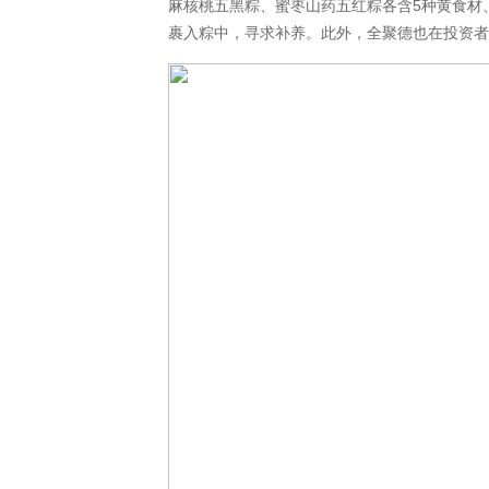
麻核桃五黑粽、蜜枣山药五红粽各含5种黄食材
裹入粽中，寻求补养。此外，全聚德也在投资