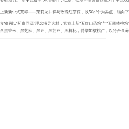
要驱动力。“新中式摄生”潮流盛行，低糖、低脂的健康食物成为了中式糕
新新中式茶粽——茉莉龙井粽与玫瑰红茶粽，以50g/个为卖点，瞄向
另以“药食同源”理念辅导选材，官宣上新“五红山药粽”与“五黑核桃粽
包含黑香米、黑芝麻、黑豆、黑芸豆、黑枸杞，特增加核桃仁，以符合食