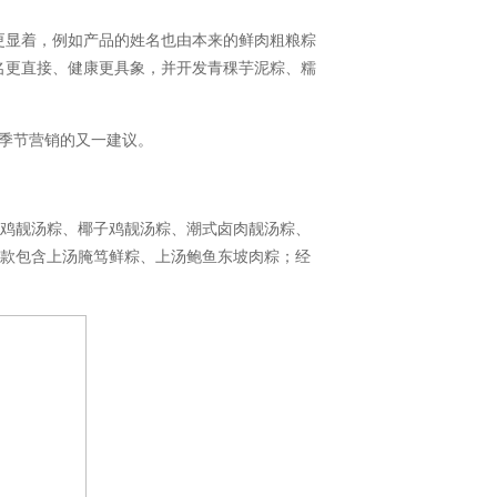
更显着，例如产品的姓名也由本来的鲜肉粗粮粽
名更直接、健康更具象，并开发青稞芋泥粽、糯
季节营销的又一建议。
鸡靓汤粽、椰子鸡靓汤粽、潮式卤肉靓汤粽、
盒款包含上汤腌笃鲜粽、上汤鲍鱼东坡肉粽；经