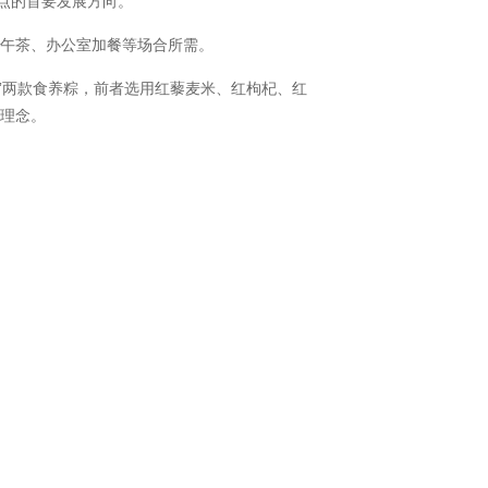
点的首要发展方向。
下午茶、办公室加餐等场合所需。
”两款食养粽，前者选用红藜麦米、红枸杞、红
养理念。