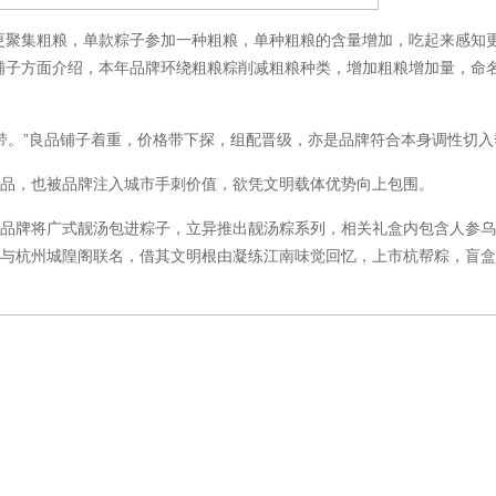
聚集粗粮，单款粽子参加一种粗粮，单种粗粮的含量增加，吃起来感知
铺子方面介绍，本年品牌环绕粗粮粽削减粗粮种类，增加粗粮增加量，命
。”良品铺子着重，价格带下探，组配晋级，亦是品牌符合本身调性切入
，也被品牌注入城市手刺价值，欲凭文明载体优势向上包围。
牌将广式靓汤包进粽子，立异推出靓汤粽系列，相关礼盒内包含人参乌
，与杭州城隍阁联名，借其文明根由凝练江南味觉回忆，上市杭帮粽，盲