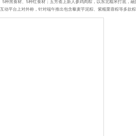
、5种黑食材、5种红食材；五芳斋上新人参鸡肉粽，以东北糯米打底，
者互动平台上对外称，针对端午推出包含藜麦芋泥粽、紫糯栗蓉粽等多款