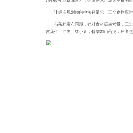
趋势改变剖析陈述》，健康需求正成为消费的重
让标准规划倾向担负轻量化，三全食物应时上
与茶粽发布同期，针对食材摄生考量，三全食物
皮花生、红枣、红小豆，特增加山药泥；后者